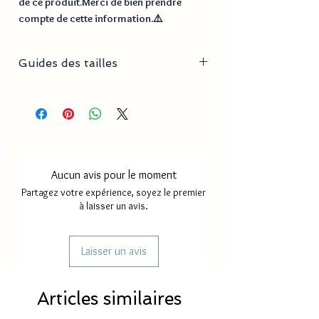
de ce produit.Merci de bien prendre
compte de cette information.⚠️
Guides des tailles
N° Taille
Circonférence
diamètre
7
5.5 cm
1.73 cm
8
5.7 cm
1.81 cm
Aucun avis pour le moment
9
5.9 cm
1.89 cm
Partagez votre expérience, soyez le premier
à laisser un avis.
10
6.2 cm
1.98 cm
11
6.46 cm
2.06 cm
Laisser un avis
12
6.72
2.14 cm
Articles similaires