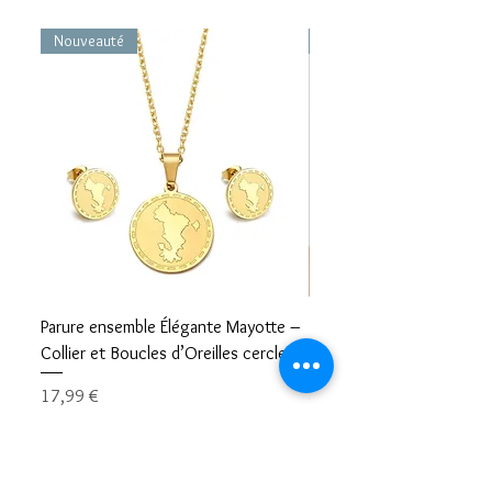
Nouveauté
Nouveauté
Parure ensemble Élégante Mayotte –
Bracelet carte Mayotte– L
Collier et Boucles d’Oreilles cercle
Mayotte Toujours avec V
Prix
Prix
17,99 €
8,99 €