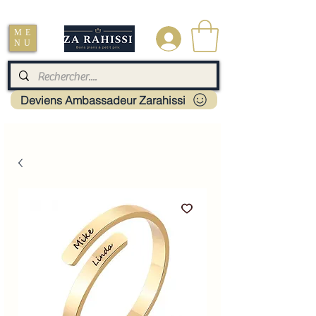
Livraison : Mayotte - France - La réunion - Guadeloupe - Martinique
ME
.
NU
Deviens Ambassadeur Zarahissi