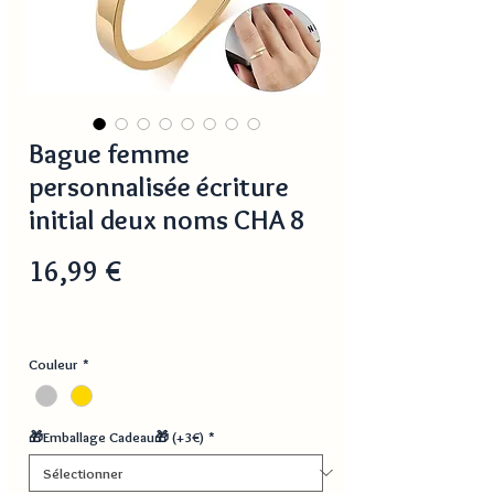
Bague femme
personnalisée écriture
initial deux noms CHA 8
Prix
16,99 €
Couleur
*
🎁Emballage Cadeau🎁 (+3€)
*