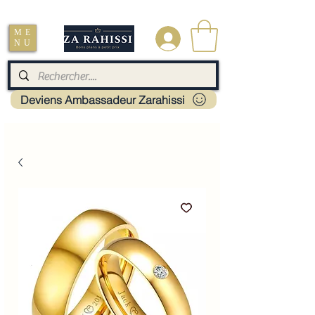
Livraison : Mayotte - France - La réunion - Guadeloupe - Martinique
ME
.
NU
Deviens Ambassadeur Zarahissi