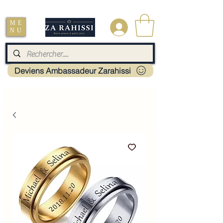
Livraison : Mayotte - France - La réunion - Guadeloupe - Martinique
ME
.
NU
Deviens Ambassadeur Zarahissi