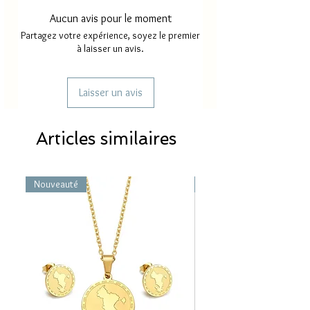
6
5.2 cm
Aucun avis pour le moment
7
5.5 cm
Partagez votre expérience, soyez le premier
à laisser un avis.
8
5.7 cm
9
5.9 cm
Laisser un avis
10
6.2 cm
Articles similaires
11
6.5 cm
12
6.8 cm
Nouveauté
Nouveauté
13
7.0 cm
14
7.25 cm