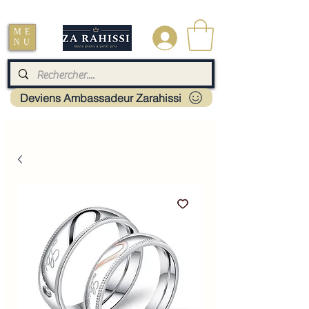
Livraison : Mayotte - France - La réunion - Guadeloupe - Martinique
ME
.
NU
Deviens Ambassadeur Zarahissi