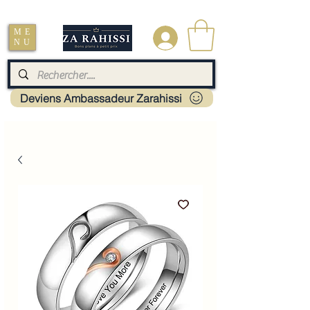
Livraison : Mayotte - France - La réunion - Guadeloupe - Martinique
ME
.
NU
Deviens Ambassadeur Zarahissi