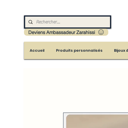
Livraison : Mayotte - France - La réunion - Guad
Deviens Ambassadeur Zarahissi
Accueil
Produits personnalisés
Bijoux