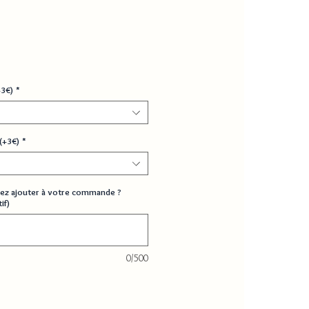
+3€)
*
(+3€)
*
ez ajouter à votre commande ?
if)
0/500