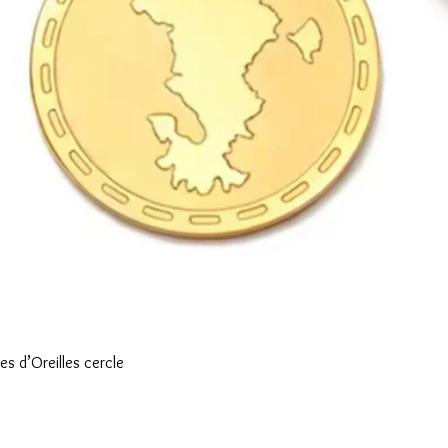
Aperçu rapide
s d’Oreilles cercle