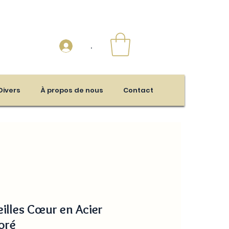
.
Divers
À propos de nous
Contact
illes Cœur en Acier
oré