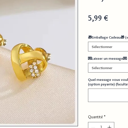
Prix
5,99 €
🎁Emballage Cadeau🎁 (
Sélectionner
💌Laisser un message💌 
Sélectionner
Quel message vous voul
(option payante) (facultat
Quantité
*