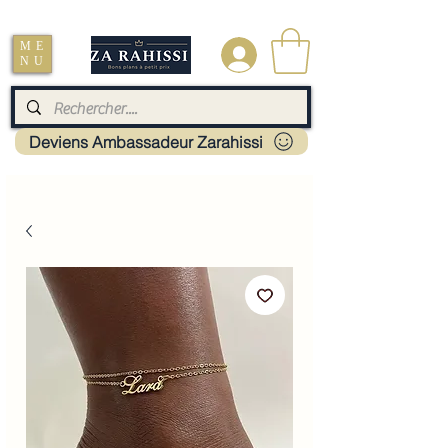
Livraison : Mayotte - France - La réunion - Guadeloupe - Martinique
ME
.
NU
Deviens Ambassadeur Zarahissi