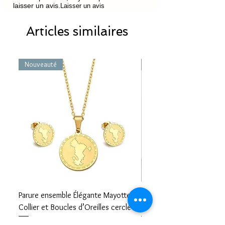
laisser un avis.
Laisser un avis
Délai de livraison Mayotte/
5 à 8
Réunion
jours
Articles similaires
Nouveauté
Nouveauté
Parure ensemble Élégante Mayotte –
Bracelet carte Mayotte– L
Collier et Boucles d’Oreilles cercle
Mayotte Toujours avec V