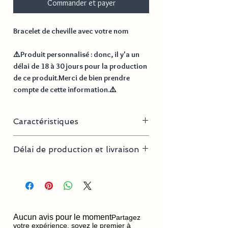
Commander et payer
Bracelet de cheville avec votre nom
⚠️
Produit personnalisé
: donc, il y'a un
délai de
18 à 30 jours
pour la production
de ce produit.Merci de bien prendre
compte de cette information.⚠️
Caractéristiques
- Longueur : 13 + 5 cm
Délai de production et livraison
- Matières : Acier inoxydable, plaqué Or
Délai de production
18 à 30
jours
Délai de livraison France
2 à 4
métropole
jours
Aucun avis pour le moment
Partagez
votre expérience, soyez le premier à