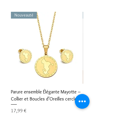
Nouveauté
Nouveauté
Parure ensemble Élégante Mayotte –
Bracelet carte Mayotte– L
Collier et Boucles d’Oreilles cercle
Mayotte Toujours avec V
Prix
Prix
17,99 €
8,99 €