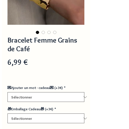
Bracelet Femme Grains
de Café
Prix
6,99 €
💌Ajouter un mot - cadeau💌 (+3€)
*
🎁Emballage Cadeau🎁 (+3€)
*