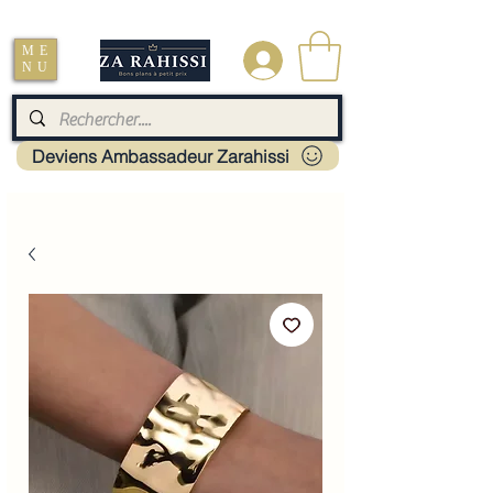
Livraison : Mayotte - France - La réunion - Guadeloupe - Martinique
ME
.
NU
Deviens Ambassadeur Zarahissi