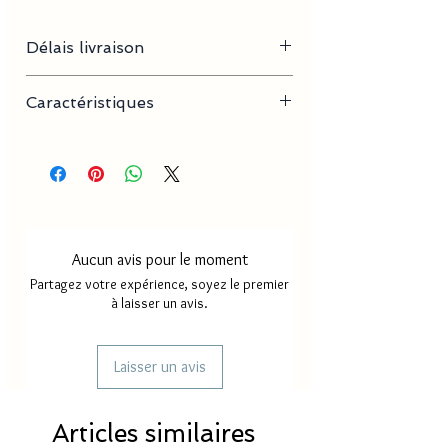
Délais livraison
Délai de traitement
2 à 3 jours
Caractéristiques
environ
- Matières : Acier inoxydable
Délai livraison
2 à 12 jours
- Tailles : 16 à 20 cm / Poid : 3 g
MAYOTTE
environ
Délai livraison
5 à 15 jours
FRANCE
environ
Aucun avis pour le moment
Partagez votre expérience, soyez le premier
Délai d'envoi
5 à 15 jours
à laisser un avis.
REUNION
environ
Laisser un avis
Articles similaires