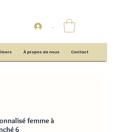
.
Divers
À propos de nous
Contact
sonnalisé femme à
mché 6