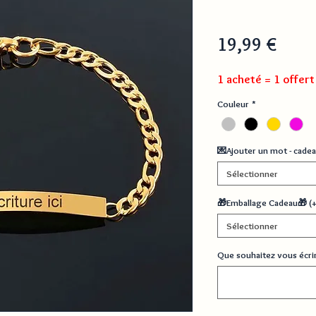
Prix
19,99 €
1 acheté = 1 offert
Couleur
*
💌Ajouter un mot - cadea
Sélectionner
🎁Emballage Cadeau🎁 (
Sélectionner
Que souhaitez vous écrire