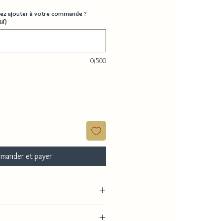
ez ajouter à votre commande ?
if)
0/500
mander et payer
18 cm