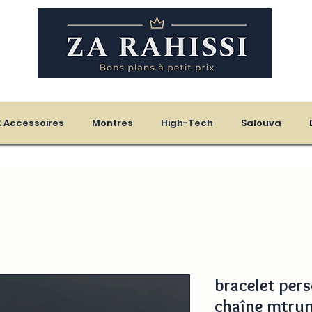
eloupe - Martinique
 & Accessoires
Montres
High-Tech
Salouva
bracelet per
chaîne mtru