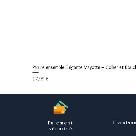
Parure ensemble Élégante Mayotte – Collier et Boucle
Prix
17,99 €
Paiement
Livraiso
sécurisé