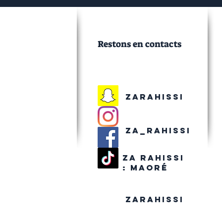
Restons en contacts
Zarahissi
Za_rahissi
Za rahissi
:
maoré
Zarahissi