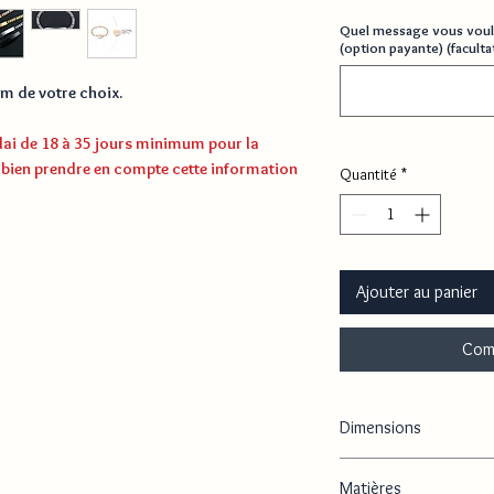
Quel message vous voul
(option payante) (facultat
om de votre choix.
délai de 18 à 35 jours minimum pour la
 bien prendre en compte cette information
Quantité
*
Ajouter au panier
Com
Dimensions
Longueur du bracelet : 
Matières
Poids : 5,3 g