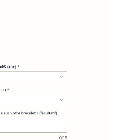
u💌 (+3€)
*
+3€)
*
 sur votre bracelet ? (facultatif)
0/15