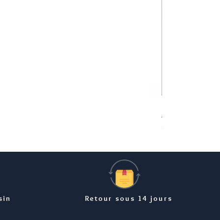
Bracelet carte Ma
Prix
8,99 €
sin
Retour sous 14 jours