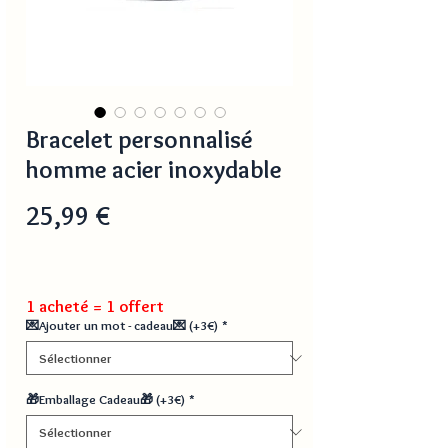
Bracelet personnalisé
homme acier inoxydable
Prix
25,99 €
1 acheté = 1 offert
💌Ajouter un mot - cadeau💌 (+3€)
*
🎁Emballage Cadeau🎁 (+3€)
*