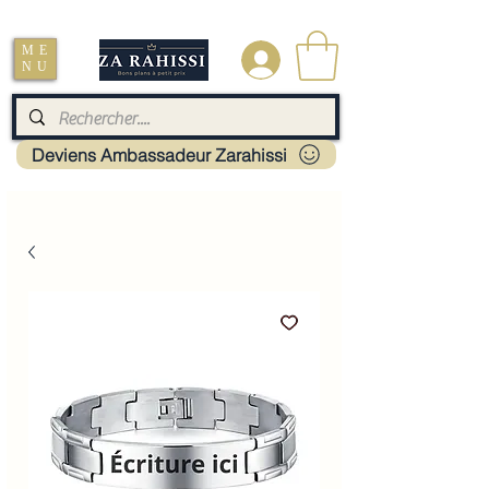
Livraison : Mayotte - France - La réunion - Guadeloupe - Martinique
ME
.
NU
Deviens Ambassadeur Zarahissi