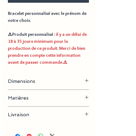
Bracelet personnalisé avec le prénom de
votre choix.
⚠️
Produit personnalisé
:
il y a un délai de
18 à 35 jours minimum pour la
production de ce produit. Merci de bien
prendre en compte cette information
avant de passer commande.
⚠️
Dimensions
Longueur du bracelet : 20,5 cm
Matières
Poids : 46 g
Dimensions de la plaque : 50,4 mm X 12 mm
Acier inoxydable
Livraison
Délai de production
18 à 30
jours