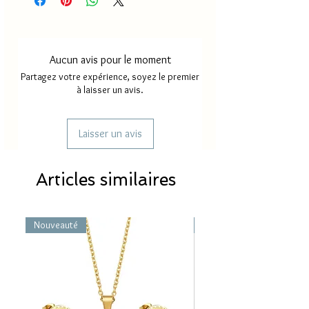
Délai de livraison France
2 à 4
métropole
jours
Aucun avis pour le moment
Délai de livraison Mayotte/
5 à 8
Partagez votre expérience, soyez le premier
Réunion
jours
à laisser un avis.
Laisser un avis
Articles similaires
Nouveauté
Nouveauté