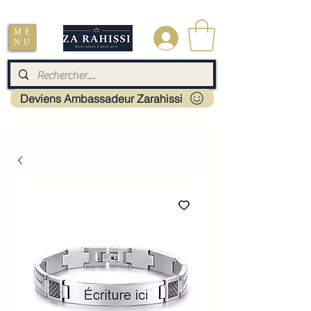
Livraison : Mayotte - France - La réunion - Guadeloupe - Martinique
ME
.
NU
Deviens Ambassadeur Zarahissi