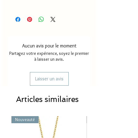
Délai de production
18 à 30
jours
Délai de livraison France
2 à 4
métropole
jours
Aucun avis pour le moment
Délai de livraison Mayotte/
5 à 8
Partagez votre expérience, soyez le premier
Réunion
jours
à laisser un avis.
Laisser un avis
Articles similaires
Nouveauté
Nouveauté