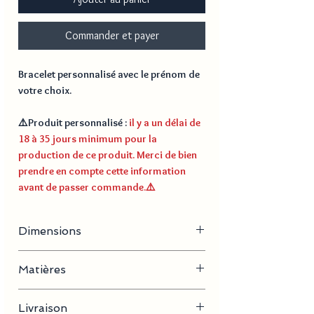
Commander et payer
Bracelet personnalisé avec le prénom de
votre choix.
⚠️
Produit personnalisé
:
il y a un délai de
18 à 35 jours minimum pour la
production de ce produit. Merci de bien
prendre en compte cette information
avant de passer commande.
⚠️
Dimensions
Longueur du bracelet : 21,5 cm
Matières
Poids : 43 g
Dimensions de la plaque : 44 mm
Acier inoxydable, fibre de carbon
Livraison