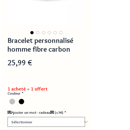
Bracelet personnalisé
homme fibre carbon
Prix
25,99 €
1 acheté = 1 offert
Couleur
*
💌Ajouter un mot - cadeau💌 (+3€)
*