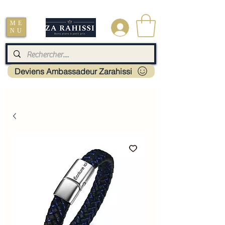
Livraison : Mayotte - France - La réunion - Guadeloupe - Martinique
ME
.
NU
Deviens Ambassadeur Zarahissi