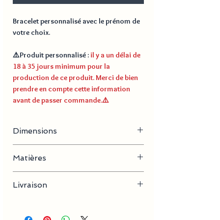
Bracelet personnalisé avec le prénom de
votre choix.
⚠️
Produit personnalisé
:
il y a un délai de
18 à 35 jours minimum pour la
production de ce produit. Merci de bien
prendre en compte cette information
avant de passer commande.
⚠️
Dimensions
Longueur du bracelet : 21 cm
Matières
Poids :
Dimensions de la plaque :
Acier inoxydable, Micro fibre cuir
Livraison
Délai de production
18 à 30
jours