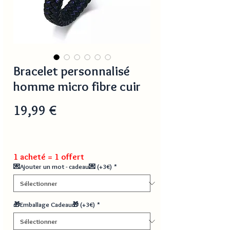
Bracelet personnalisé
homme micro fibre cuir
Prix
19,99 €
1 acheté = 1 offert
💌Ajouter un mot - cadeau💌 (+3€)
*
🎁Emballage Cadeau🎁 (+3€)
*