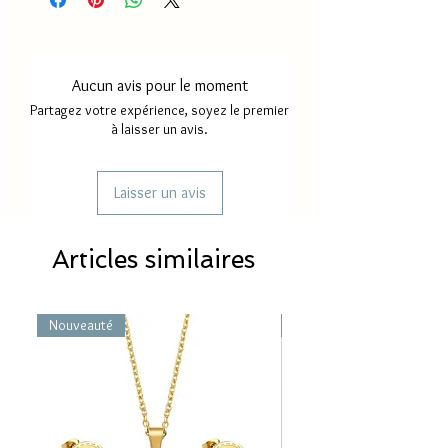
Délai de livraison France
2 à 4
métropole
jours
Aucun avis pour le moment
Délai de livraison Mayotte/
5 à 8
Partagez votre expérience, soyez le premier
Réunion
jours
à laisser un avis.
Laisser un avis
Articles similaires
Nouveauté
Nouveauté