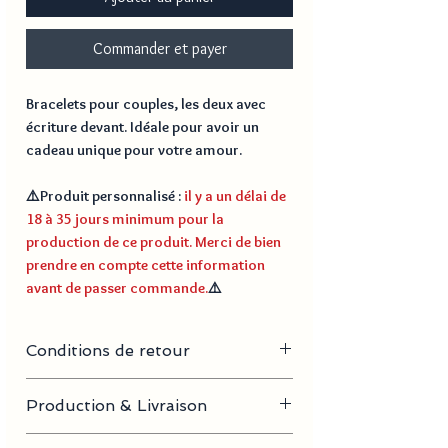
Commander et payer
Bracelets pour couples, les deux avec
écriture devant. Idéale pour avoir un
cadeau unique pour votre amour.
⚠️
Produit personnalisé
:
il y a un délai de
18 à 35 jours minimum pour la
production de ce produit. Merci de bien
prendre en compte cette information
avant de passer commande.
⚠️
Conditions de retour
Nous ne proposons pas de retour sur les
Production & Livraison
produits personnalisés.