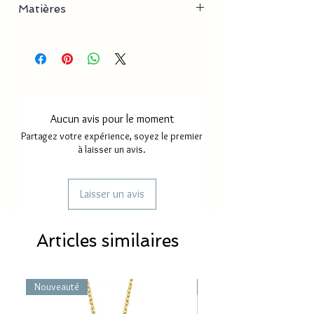
Délai de production
18 à 30
Matières
jours
Acier Inoxydable
Délai de livraison France
2 à 4
métropole
jours
Délai de livraison Mayotte/
5 à 8
Réunion
jours
Aucun avis pour le moment
Partagez votre expérience, soyez le premier
à laisser un avis.
Laisser un avis
Articles similaires
Nouveauté
Nouveauté