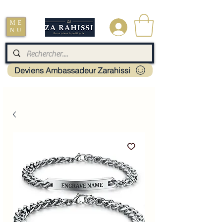
Livraison : Mayotte - France - La réunion - Guadeloupe - Martinique
ME
.
NU
Deviens Ambassadeur Zarahissi