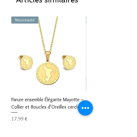
Nouveauté
Nouveauté
Parure ensemble Élégante Mayotte –
Bracelet carte Mayotte– L
Collier et Boucles d’Oreilles cercle
Mayotte Toujours avec V
Prix
Prix
17,99 €
8,99 €