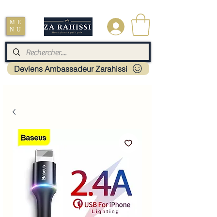
Livraison : Mayotte - France - La réunion - Guadeloupe - Martinique
ME
.
NU
Deviens Ambassadeur Zarahissi