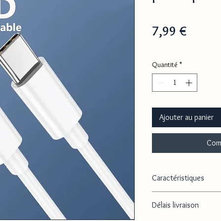
Prix
7,99 €
Quantité
*
Ajouter au panier
Com
Caractéristiques
Type
Délais livraison
USB- C / USB-C
Longueur du câble