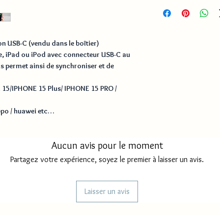
3 métres
Délai de traitement
Délai livraison MAY
n USB-C (vendu dans le boîtier)
Délai livraison FRAN
e, iPad ou iPod avec connecteur USB-C au
s permet ainsi de synchroniser et de
Délai d'envoi REUNI
 15/IPHONE 15 Plus/ IPHONE 15 PRO /
ppo / huawei etc…
Aucun avis pour le moment
Partagez votre expérience, soyez le premier à laisser un avis.
Laisser un avis