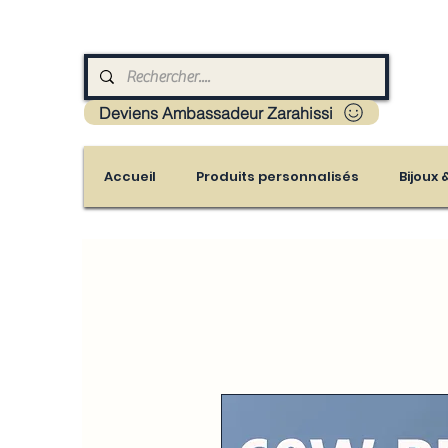
Livraison : Mayotte - France - La réunion - Guad
Deviens Ambassadeur Zarahissi
Accueil
Produits personnalisés
Bijoux