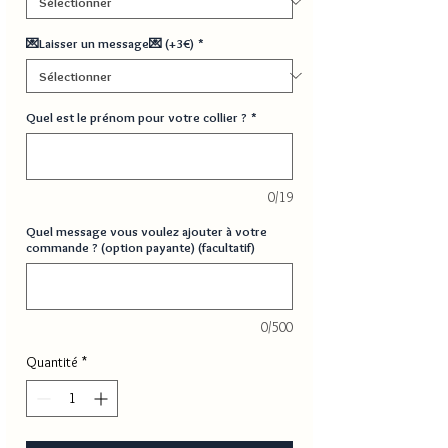
💌Laisser un message💌 (+3€)
*
Quel est le prénom pour votre collier ?
*
0/19
Quel message vous voulez ajouter à votre
commande ? (option payante) (facultatif)
0/500
Quantité
*