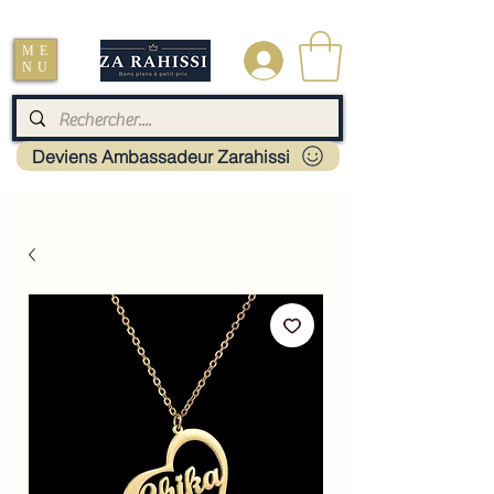
Livraison : Mayotte - France - La réunion - Guadeloupe - Martinique
ME
.
NU
Deviens Ambassadeur Zarahissi