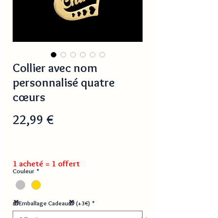
Collier avec nom
personnalisé quatre
cœurs
Prix
22,99 €
1 acheté = 1 offert
Couleur
*
🎁Emballage Cadeau🎁 (+3€)
*