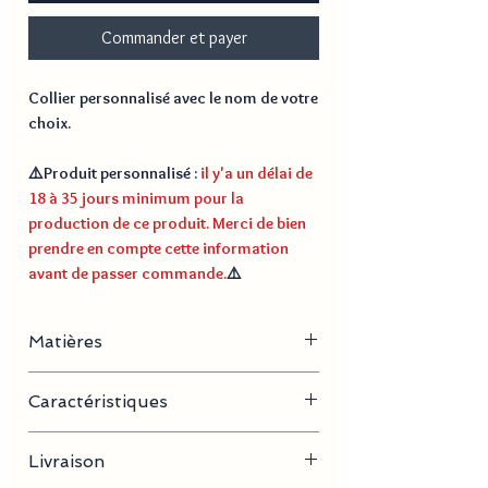
Commander et payer
Collier personnalisé avec le nom de votre
choix.
⚠️
Produit personnalisé
:
il y'a un délai de
18 à 35 jours minimum pour la
production de ce produit. Merci de bien
prendre en compte cette information
avant de passer commande.
⚠️
Matières
Acier inoxydable, plaqué or
Caractéristiques
- Longueur de la chaine : 40 cm + 5 cm
Livraison
- Dimension pendentif : 2-5 mm x 3-10 mm