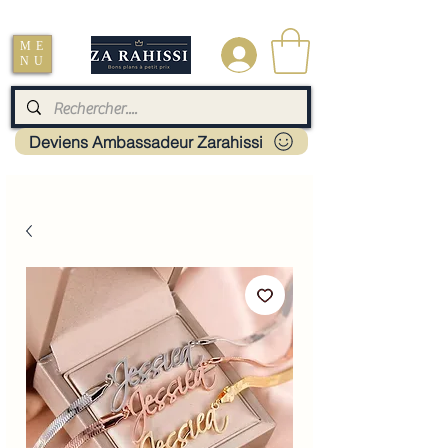
Livraison : Mayotte - France - La réunion - Guadeloupe - Martinique
ME
.
NU
Deviens Ambassadeur Zarahissi