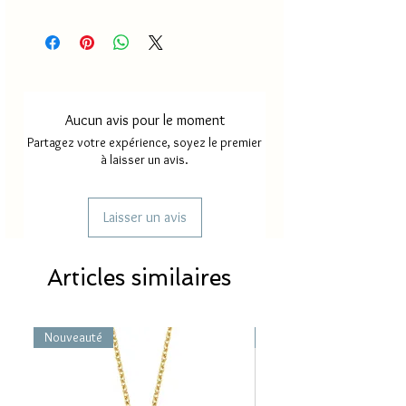
Délai de production
18 à 35
jours
Délai de livraison France
2 à 4
métropole
jours
Aucun avis pour le moment
Délai de livraison Mayotte/
5 à 8
Partagez votre expérience, soyez le premier
Réunion
jours
à laisser un avis.
Laisser un avis
Articles similaires
Nouveauté
Nouveauté