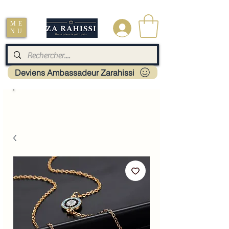
Livraison : Mayotte - France - La réunion - Guadeloupe - Martinique
ME
.
NU
Deviens Ambassadeur Zarahissi