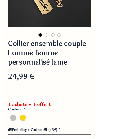
Collier ensemble couple
homme femme
personnalisé lame
Prix
24,99 €
1 acheté = 1 offert
Couleur
*
🎁Emballage Cadeau🎁 (+3€)
*