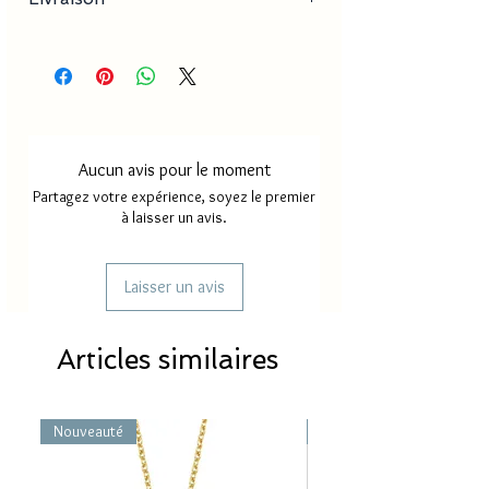
- Dimension pendentif : 2-5 cm x 3-10 cm
Délai de production
18 à 30
jours
Délai de livraison France
2 à 4
métropole
jours
Aucun avis pour le moment
Délai de livraison Mayotte/
5 à 8
Partagez votre expérience, soyez le premier
Réunion
jours
à laisser un avis.
Laisser un avis
Articles similaires
Nouveauté
Nouveauté