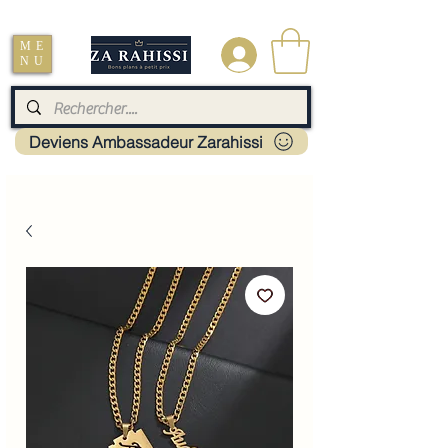
Livraison : Mayotte - France - La réunion - Guadeloupe - Martinique
ME
.
NU
Deviens Ambassadeur Zarahissi