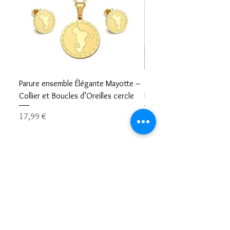
Parure ensemble Élégante Mayotte –
Bracelet carte Mayotte– L
Collier et Boucles d’Oreilles cercle
Mayotte Toujours avec V
Prix
Prix
17,99 €
8,99 €
Restons en contacts