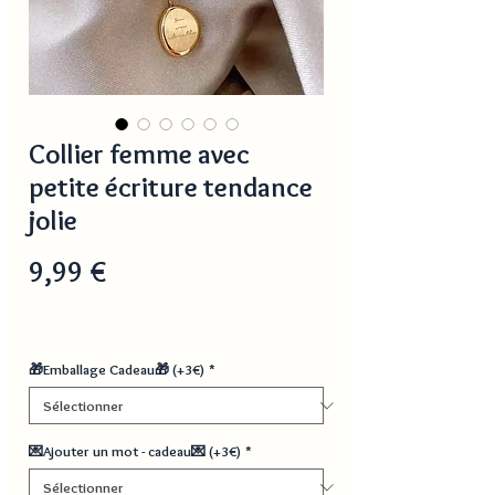
Collier femme avec
petite écriture tendance
jolie
Prix
9,99 €
🎁Emballage Cadeau🎁 (+3€)
*
💌Ajouter un mot - cadeau💌 (+3€)
*