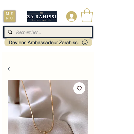
Livraison : Mayotte - France - La réunion - Guadeloupe - Martinique
ME
.
NU
Deviens Ambassadeur Zarahissi