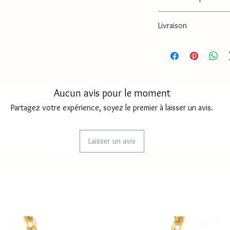
- Longueur de la chaine 
Livraison
- Dimension pendentif p
- Dimension coeur : 8 c
- Poids : 5 g
Délai de production
Délai de livraison Fr
métropole
Aucun avis pour le moment
Délai de livraison
Partagez votre expérience, soyez le premier à laisser un avis.
Mayotte/ Réunion
Laisser un avis