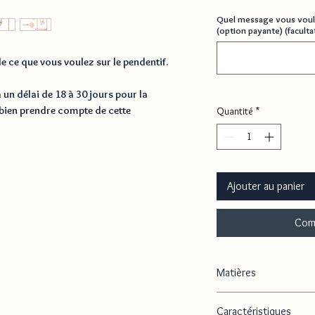
Quel message vous voul
(option payante) (facultat
e ce que vous voulez sur le pendentif.
a un délai de
18 à 30 jours
pour la
bien prendre compte de cette
Quantité
*
Ajouter au panier
Com
Matières
Acier inoxydable, plaqué
Caractéristiques