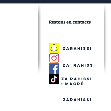
Restons en contacts
Zarahissi
Za_rahissi
Za rahissi
:
maoré
Zarahissi