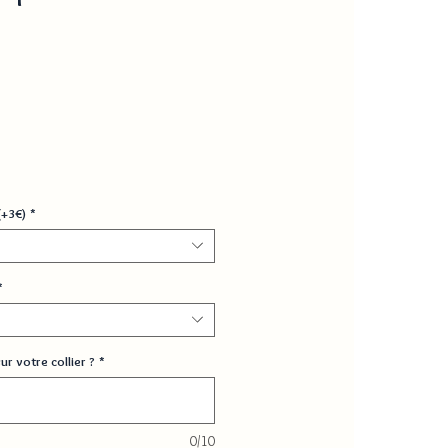
(+3€)
*
*
r votre collier ?
*
0/10