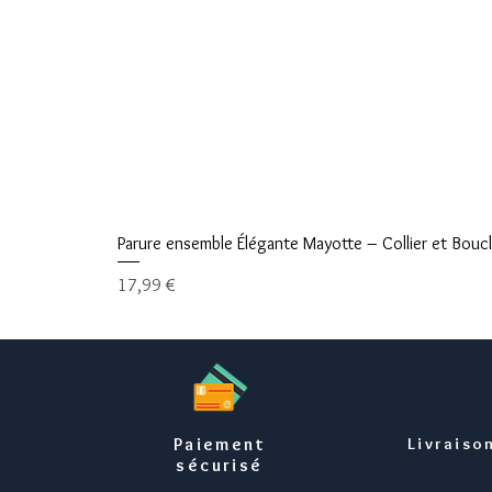
Parure ensemble Élégante Mayotte – Collier et Boucle
Prix
17,99 €
Paiement
Livraiso
sécurisé