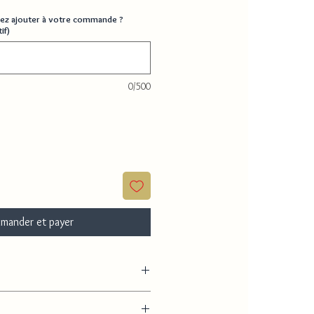
ez ajouter à votre commande ?
if)
0/500
mander et payer
 or, zirconia