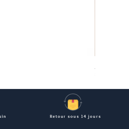
Bracelet carte Ma
Prix
8,99 €
sin
Retour sous 14 jours