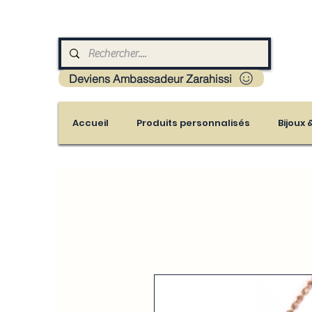
Livraison : Mayotte - France - La réunion - Guad
Deviens Ambassadeur Zarahissi
Accueil
Produits personnalisés
Bijoux