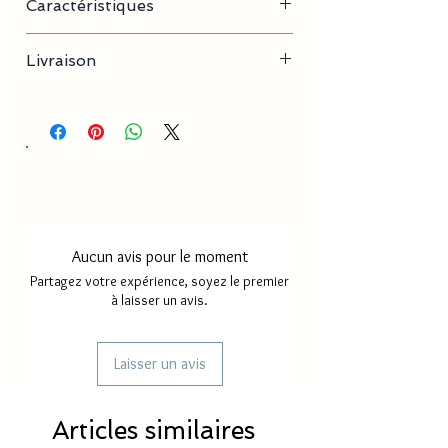
Caractéristiques
- Longueur de la chaine : 60 cm
Livraison
- Dimension pendentif : 40cm x 5 cm
Délai de production
18 à 30
jours
Délai de livraison France
2 à 4
métropole
jours
Délai de livraison Mayotte/
5 à 8
Réunion
Aucun avis pour le moment
jours
Partagez votre expérience, soyez le premier
à laisser un avis.
Laisser un avis
Articles similaires