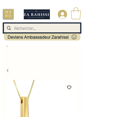
Livraison : Mayotte - France - La réunion - Guadeloupe - Martinique
ME
.
NU
Deviens Ambassadeur Zarahissi