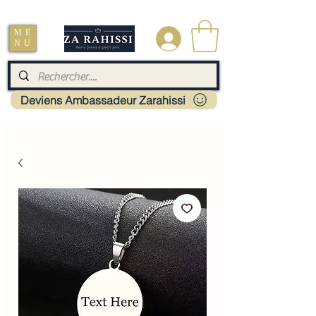
Livraison : Mayotte - France - La réunion - Guadeloupe - Martinique
ME
.
NU
Deviens Ambassadeur Zarahissi