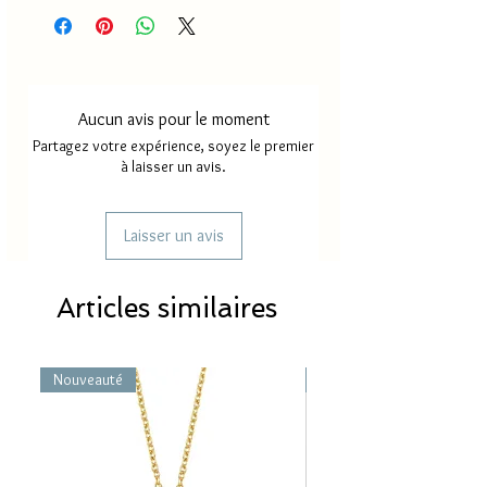
Délai de production
18 à 30
jours
Délai de livraison France
2 à 4
métropole
jours
Aucun avis pour le moment
Délai de livraison Mayotte/
5 à 8
Partagez votre expérience, soyez le premier
Réunion
jours
à laisser un avis.
Laisser un avis
Articles similaires
Nouveauté
Nouveauté