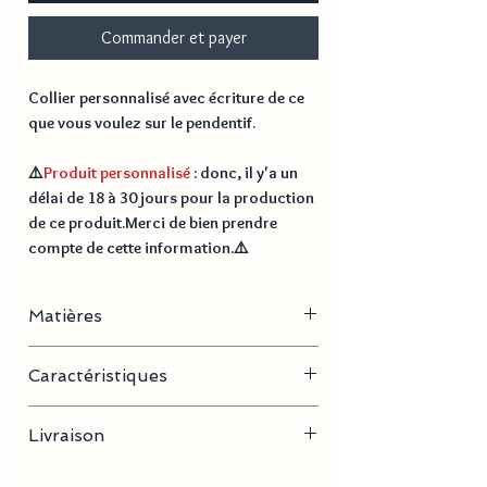
Commander et payer
Collier personnalisé avec écriture de ce
que vous voulez sur le pendentif.
⚠️
Produit personnalisé
: donc, il y'a un
délai de
18 à 30 jours
pour la production
de ce produit.Merci de bien prendre
compte de cette information.⚠️
Matières
Acier inoxydable, plaqué or
Caractéristiques
- Longueur de la chaine : 60 cm
Livraison
- Dimension pendentif : 34 mm x 30 mm
- Poids : 10 g