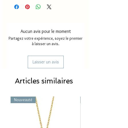
Délai de production
18 à 30
jours
Délai de livraison France
2 à 4
métropole
jours
Aucun avis pour le moment
Délai de livraison Mayotte/
5 à 8
Partagez votre expérience, soyez le premier
Réunion
jours
à laisser un avis.
Laisser un avis
Articles similaires
Nouveauté
Nouveauté