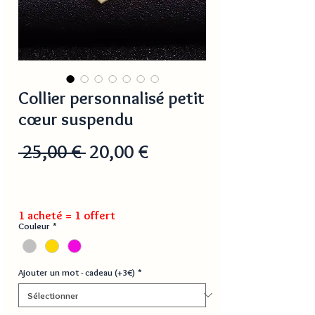
Collier personnalisé petit
cœur suspendu
Prix
Prix
 25,00 € 
20,00 €
original
promotionnel
1 acheté = 1 offert
Couleur
*
Ajouter un mot - cadeau (+3€)
*