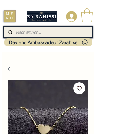
Livraison : Mayotte - France - La réunion - Guadeloupe - Martinique
ME
.
NU
Deviens Ambassadeur Zarahissi