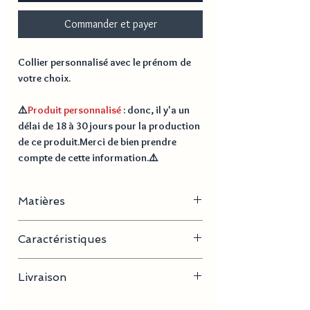
Commander et payer
Collier personnalisé avec le prénom de
votre choix.
⚠️
Produit personnalisé
: donc, il y'a un
délai de
18 à 30 jours
pour la production
de ce produit.Merci de bien prendre
compte de cette information.⚠️
Matières
Acier inoxydable, plaqué or
Caractéristiques
- Longueur de la chaine : 40 cm + 5 cm
Livraison
- Dimension pendentif : 2-5 cm x 3-10 cm