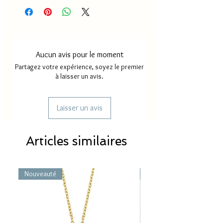
Délai de production
18 à 30
jours
Délai de livraison France
2 à 4
métropole
jours
Aucun avis pour le moment
Délai de livraison Mayotte/
5 à 8
Partagez votre expérience, soyez le premier
Réunion
jours
à laisser un avis.
Laisser un avis
Articles similaires
Nouveauté
Nouveauté