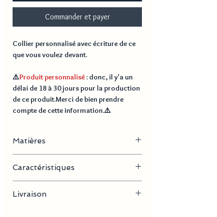
Commander et payer
Collier personnalisé avec écriture de ce
que vous voulez devant.
⚠️
Produit personnalisé
: donc, il y'a un
délai de
18 à 30 jours
pour la production
de ce produit.Merci de bien prendre
compte de cette information.⚠️
Matières
Acier inoxydable, plaqué or
Caractéristiques
- Longueur de la chaine : 60 cm
Livraison
- Dimension pendentif : 50 cm x 31 cm
- Poids : 18,5 g