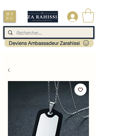
Livraison : Mayotte - France - La réunion - Guadeloupe - Martinique
ME
.
NU
Deviens Ambassadeur Zarahissi