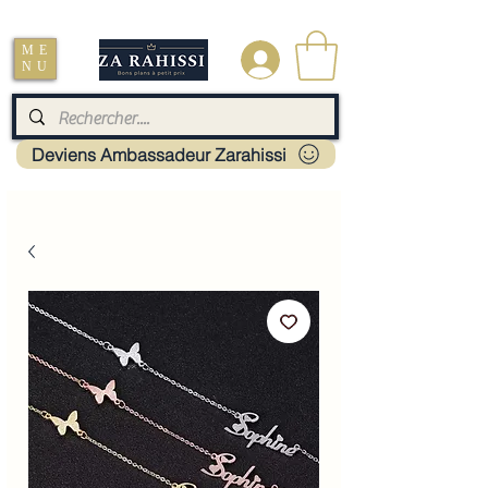
Livraison : Mayotte - France - La réunion - Guadeloupe - Martinique
ME
.
NU
Deviens Ambassadeur Zarahissi