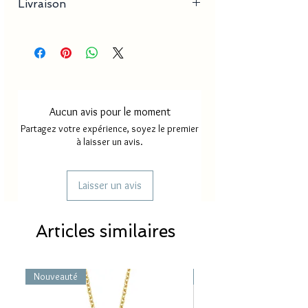
Livraison
- Dimension pendentif : 2-5 mm x 3-10 mm
Délai de production
18 à 30
jours
Délai de livraison France
2 à 4
métropole
jours
Aucun avis pour le moment
Délai de livraison Mayotte/
5 à 8
Partagez votre expérience, soyez le premier
Réunion
jours
à laisser un avis.
Laisser un avis
Articles similaires
Nouveauté
Nouveauté