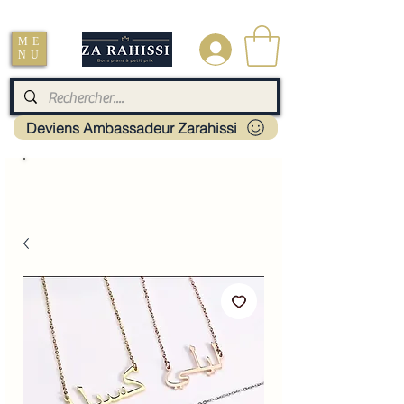
Livraison : Mayotte - France - La réunion - Guadeloupe - Martinique
ME
.
NU
Deviens Ambassadeur Zarahissi