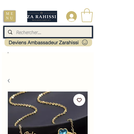
Livraison : Mayotte - France - La réunion - Guadeloupe - Martinique
ME
.
NU
Deviens Ambassadeur Zarahissi