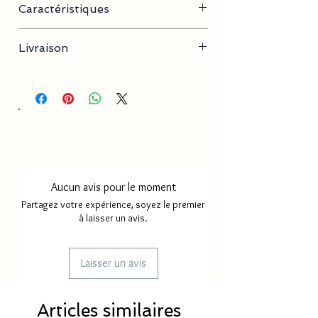
Caractéristiques
- Longueur de la chaine : 40 cm + 5 cm
Livraison
- Dimension pendentif : 2-5 mm x 3-10 mm
Délai de production
18 à 30
jours
Délai de livraison France
2 à 4
métropole
jours
Délai de livraison Mayotte/
5 à 8
Réunion
Aucun avis pour le moment
jours
Partagez votre expérience, soyez le premier
à laisser un avis.
Laisser un avis
Articles similaires