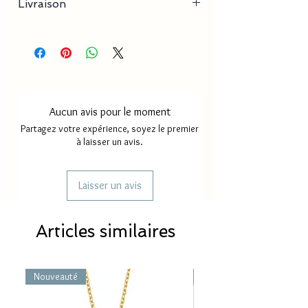
Livraison
- Dimension pendentif : 2-5 mm x 3-10 mm
Délai de production
18 à 30
jours
Délai de livraison France
2 à 4
métropole
jours
Aucun avis pour le moment
Délai de livraison Mayotte/
5 à 8
Partagez votre expérience, soyez le premier
Réunion
jours
à laisser un avis.
Laisser un avis
Articles similaires
Nouveauté
Nouveauté