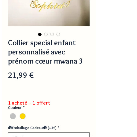
Collier special enfant
personnalisé avec
prénom cœur mwana 3
Prix
21,99 €
1 acheté = 1 offert
Couleur
*
🎁Emballage Cadeau🎁 (+3€)
*