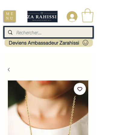
Livraison : Mayotte - France - La réunion - Guadeloupe - Martinique
ME
.
NU
Deviens Ambassadeur Zarahissi