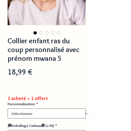
Collier enfant ras du
coup personnalisé avec
prénom mwana 5
Prix
18,99 €
1 acheté = 1 offert
Personnalisation
*
🎁Emballage Cadeau🎁 (+3€)
*