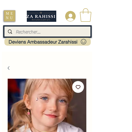
Livraison : Mayotte - France - La réunion - Guadeloupe - Martinique
ME
.
NU
Deviens Ambassadeur Zarahissi