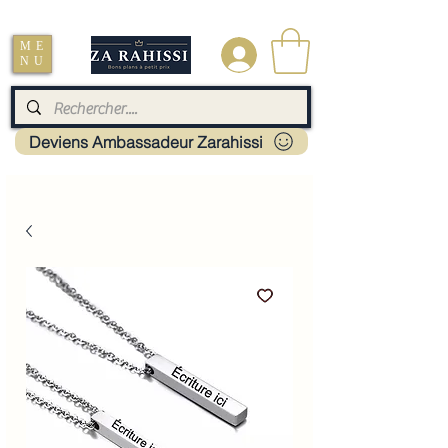
Livraison : Mayotte - France - La réunion - Guadeloupe - Martinique
ME
.
NU
Deviens Ambassadeur Zarahissi