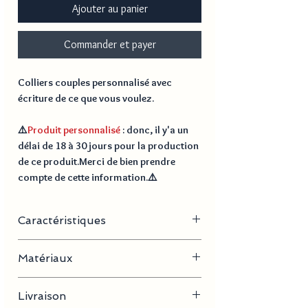
Ajouter au panier
Commander et payer
Colliers couples personnalisé avec
écriture de ce que vous voulez.
⚠️
Produit personnalisé
: donc, il y'a un
délai de
18 à 30 jours
pour la production
de ce produit.Merci de bien prendre
compte de cette information.⚠️
Caractéristiques
- Longueur de la chaîne : 50 cm
Matériaux
- Dimensions pendentifs :
Homme : 33 mm X 5 mm
Acier inoxydable
Femme : 26 mm X 4 mm
Livraison
- Poids :