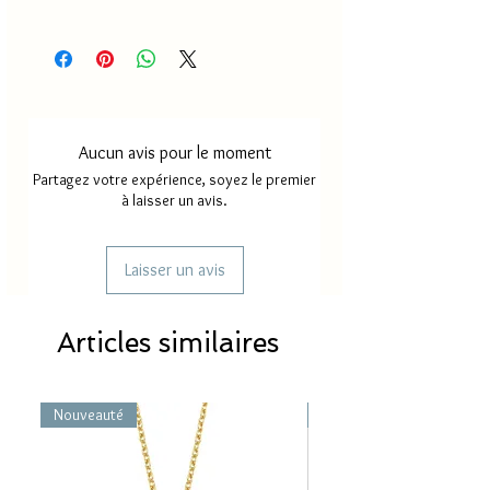
Homme : 4,5 g
Délai de production
18 à 30
Femme : 3 g
jours
Délai de livraison France
2 à 4
métropole
jours
Aucun avis pour le moment
Délai de livraison Mayotte/
5 à 8
Partagez votre expérience, soyez le premier
Réunion
jours
à laisser un avis.
Laisser un avis
Articles similaires
Nouveauté
Nouveauté