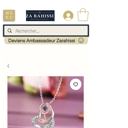
Livraison : Mayotte - France - La réunion - Guadeloupe - Martinique
ME
.
NU
Deviens Ambassadeur Zarahissi