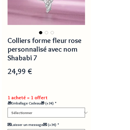
Colliers forme fleur rose
personnalisé avec nom
Shababi 7
Prix
24,99 €
1 acheté = 1 offert
🎁Emballage Cadeau🎁 (+3€)
*
💌Laisser un message💌 (+3€)
*