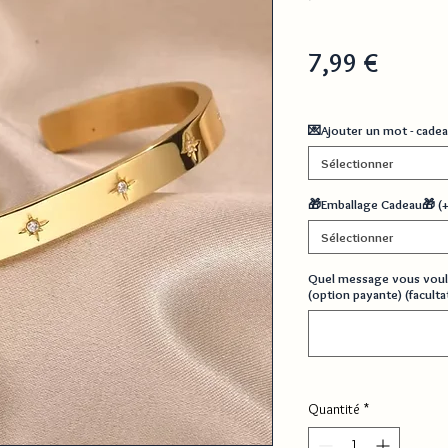
Prix
7,99 €
💌Ajouter un mot - cadea
Sélectionner
🎁Emballage Cadeau🎁 (
Sélectionner
Quel message vous voul
(option payante) (facultat
Quantité
*