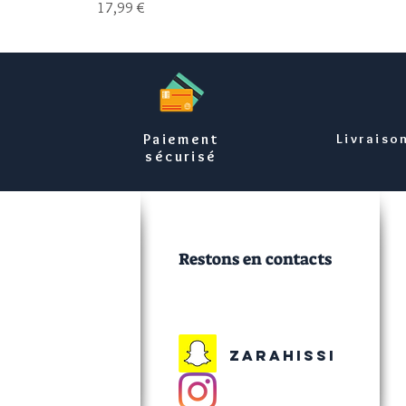
Prix
17,99 €
Paiement
Livraiso
sécurisé
Restons en contacts
Zarahissi