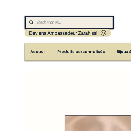
Livraison : Mayotte - France - La réunion - Guad
Deviens Ambassadeur Zarahissi
Accueil
Produits personnalisés
Bijoux