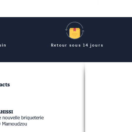
Prix
8,99 €
sin
Retour sous 14 jours
acts
AHISSI
 nouvelle briqueterie
0 Mamoudzou