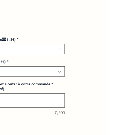
u💌 (+3€)
*
+3€)
*
ez ajouter à votre commande ?
if)
0/500