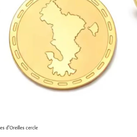
Aperçu rapide
s d’Oreilles cercle