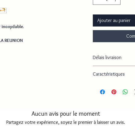
Ajouter au panier
r inoxydable.
Com
 LA REUNION
Délais livraison
Délai de traitement
Caractéristiques
Délai livraison MAY
- Matières : Acier inoxy
- Tailles : 16 à 20 cm / Po
Délai livraison FRAN
Délai d'envoi REUNI
Aucun avis pour le moment
Partagez votre expérience, soyez le premier à laisser un avis.