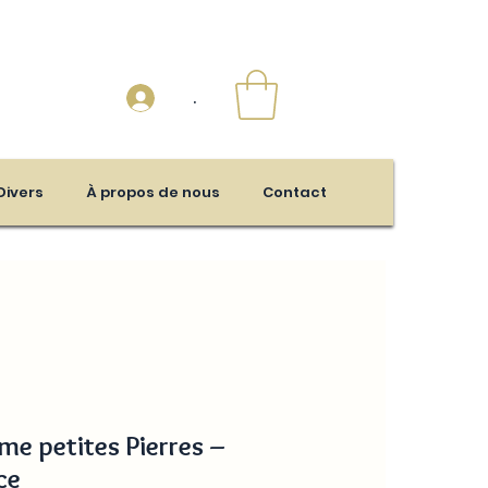
.
Divers
À propos de nous
Contact
me petites Pierres –
ce