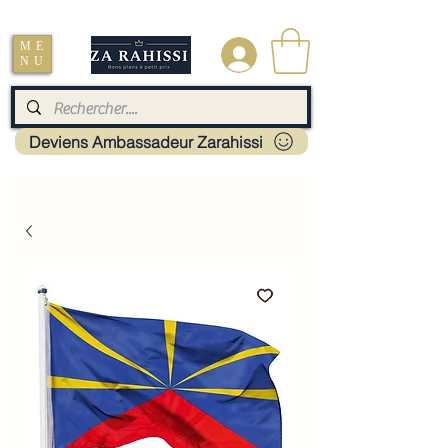
Livraison : Mayotte - France - La réunion - Guadeloupe - Martinique
ME
.
NU
Deviens Ambassadeur Zarahissi