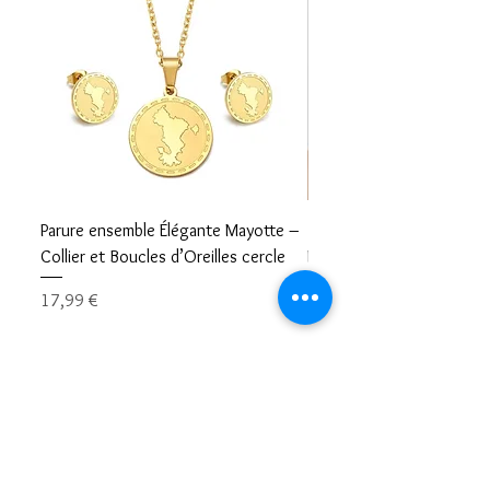
Parure ensemble Élégante Mayotte –
Bracelet carte Mayotte– L
Collier et Boucles d’Oreilles cercle
Mayotte Toujours avec V
Prix
Prix
17,99 €
8,99 €
Restons en contacts