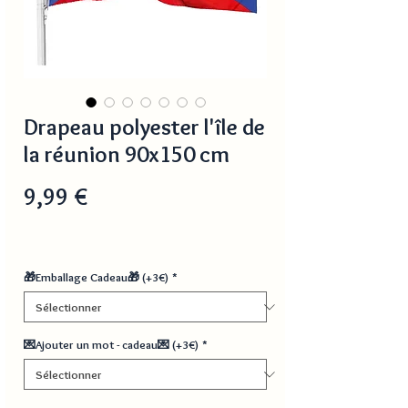
Drapeau polyester l'île de
la réunion 90x150 cm
Prix
9,99 €
🎁Emballage Cadeau🎁 (+3€)
*
💌Ajouter un mot - cadeau💌 (+3€)
*