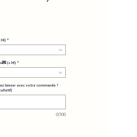
+3€)
*
u💌 (+3€)
*
ez laisser avec votre commande ?
ultatif)
0/500