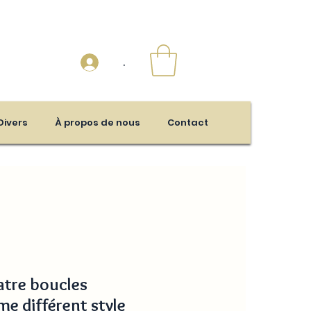
.
Divers
À propos de nous
Contact
tre boucles
e différent style