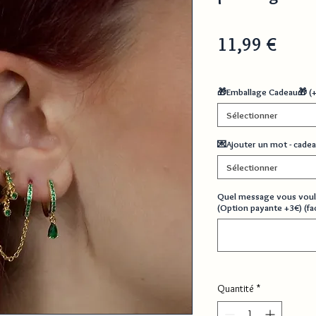
Prix
11,99 €
🎁Emballage Cadeau🎁 (
Sélectionner
💌Ajouter un mot - cadea
Sélectionner
Quel message vous voul
(Option payante +3€) (fac
Quantité
*