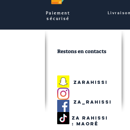
Paiement
Livraiso
sécurisé
Restons en contacts
Zarahissi
Za_rahissi
Za rahissi
:
maoré