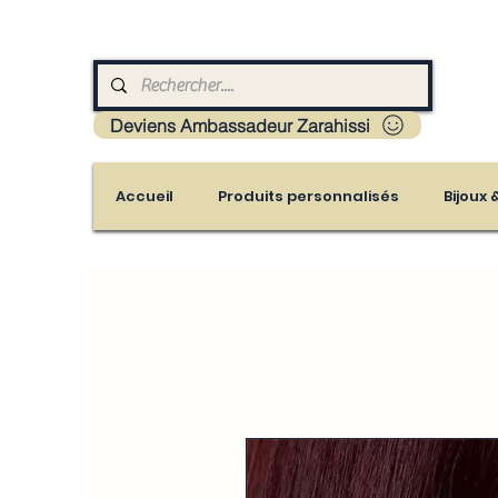
Livraison : Mayotte - France - La réunion - Guad
Deviens Ambassadeur Zarahissi
Accueil
Produits personnalisés
Bijoux