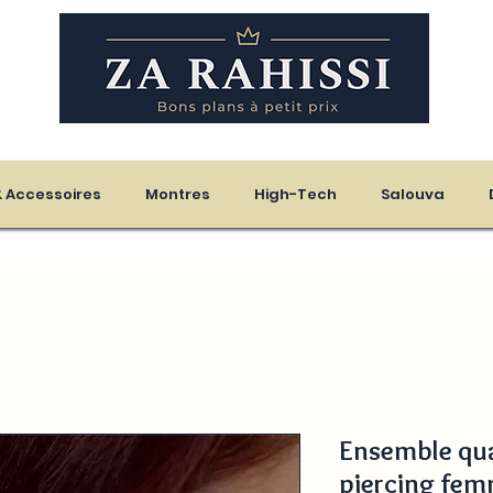
eloupe - Martinique
 & Accessoires
Montres
High-Tech
Salouva
Ensemble qua
piercing femm