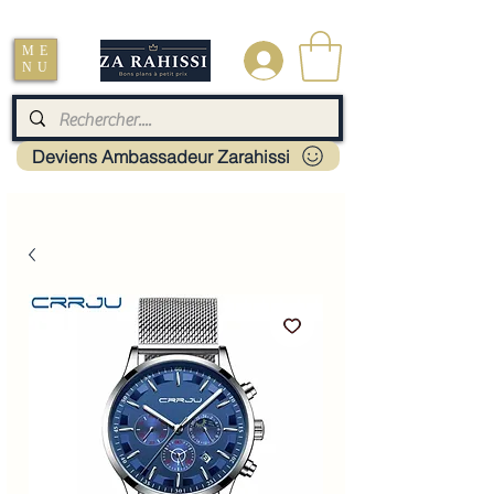
Livraison : Mayotte - France - La réunion - Guadeloupe - Martinique
ME
.
NU
Deviens Ambassadeur Zarahissi