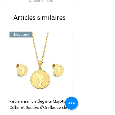
Laisser un avis
Poids
86 g
Articles similaires
Fonctions
Mouvement Quartz,
Analogique,Résistante à
l'eau, Date,
Nouveauté
Nouveauté
Parure ensemble Élégante Mayotte –
Bracelet carte Mayotte– L
Collier et Boucles d’Oreilles cercle
Mayotte Toujours avec V