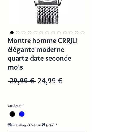
Montre homme CRRJU
élégante moderne
quartz date seconde
mois
Prix
Prix
 29,99 € 
24,99 €
original
promotionnel
Couleur
*
🎁Emballage Cadeau🎁 (+3€)
*