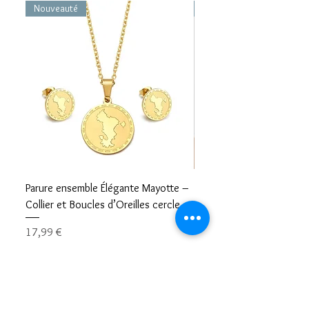
Nouveauté
Nouveauté
Parure ensemble Élégante Mayotte –
Bracelet carte Mayotte– L
Collier et Boucles d’Oreilles cercle
Mayotte Toujours avec V
Prix
Prix
17,99 €
8,99 €