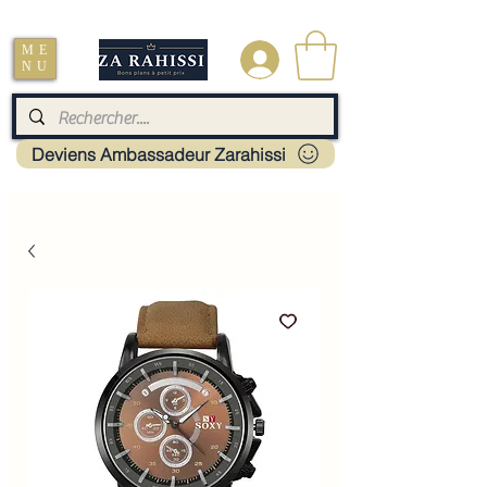
Livraison : Mayotte - France - La réunion - Guadeloupe - Martinique
ME
.
NU
Deviens Ambassadeur Zarahissi