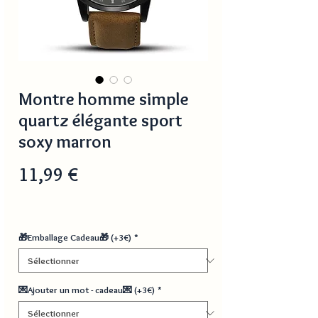
Montre homme simple
quartz élégante sport
soxy marron
Prix
11,99 €
🎁Emballage Cadeau🎁 (+3€)
*
💌Ajouter un mot - cadeau💌 (+3€)
*