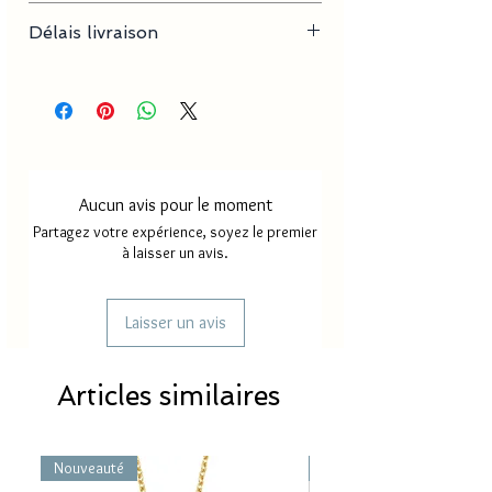
Produit en résine et fait mains
Délais livraison
Délai création
2 à 4 jours
environ
Délai livraison
7 à 15 jours
MAYOTTE
environ
Aucun avis pour le moment
Délai livraison
24H environ
Partagez votre expérience, soyez le premier
FRANCE
à laisser un avis.
Délai d'envoi
7 à 15 jours
REUNION
environ
Laisser un avis
Articles similaires
Nouveauté
Nouveauté