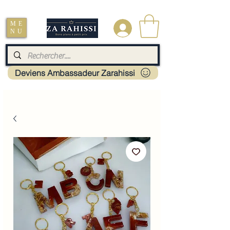
Livraison : Mayotte - France - La réunion - Guadeloupe - Martinique
ME
.
NU
Deviens Ambassadeur Zarahissi