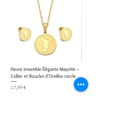
Parure ensemble Élégante Mayotte –
Bracelet carte Mayotte– L
Collier et Boucles d’Oreilles cercle
Mayotte Toujours avec V
Prix
Prix
17,99 €
8,99 €