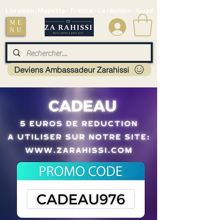
Livraison : Mayotte - France - La réunion - Guadeloupe - Martinique
ME
.
NU
Deviens Ambassadeur Zarahissi