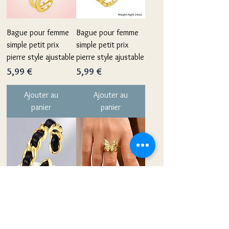
Bague pour femme
Bague pour femme
simple petit prix
simple petit prix
pierre style ajustable
pierre style ajustable
Prix
Prix
5,99 €
5,99 €
Ajouter au
Ajouter au
panier
panier
Bague pour femme
Bague pour femme
simple petit prix
simple petit prix
pierre style ajustable
pierre style ajustable