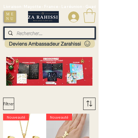
Livraison : Mayotte - France - La réunion - Guadeloupe - Martinique
ME
.
NU
Deviens Ambassadeur Zarahissi
Filtrer
Nouveauté
Nouveauté