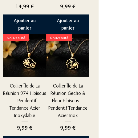
Prix
Prix
14,99 €
9,99 €
Ajouter au
Ajouter au
panier
panier
Nouveauté
Nouveauté
Collier Île de La
Collier Île de La
Réunion 974 Hibiscus
Réunion Gecko &
– Pendentif
Fleur Hibiscus –
Tendance Acier
Pendentif Tendance
Inoxydable
Acier Inox
Prix
Prix
9,99 €
9,99 €