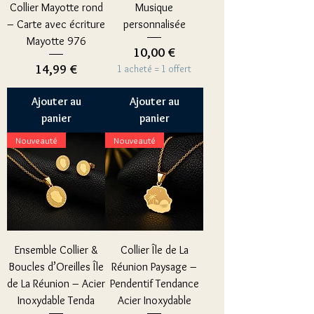
Collier Mayotte rond
Musique
– Carte avec écriture
personnalisée
Mayotte 976
Prix
10,00 €
Prix
14,99 €
1 acheté = 1 offert
Ajouter au
Ajouter au
panier
panier
Nouveauté
Nouveauté
Ensemble Collier &
Collier Île de La
Boucles d’Oreilles Île
Réunion Paysage –
de La Réunion – Acier
Pendentif Tendance
Inoxydable Tenda
Acier Inoxydable