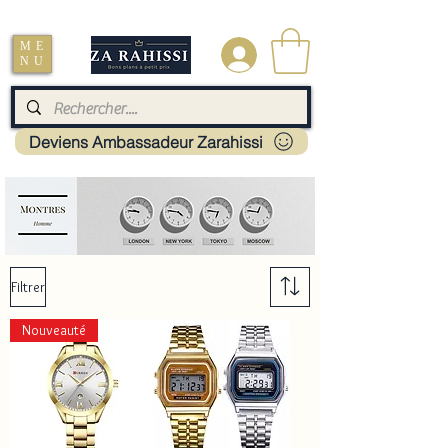
Livraison : Mayotte - France - La réunion - Guadeloupe - Martinique
ME
.
NU
Deviens Ambassadeur Zarahissi
Filtrer
Nouveauté