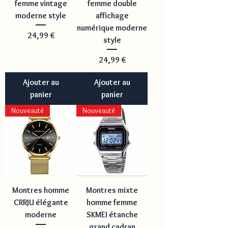
femme vintage
femme double
moderne style
affichage
numérique moderne
Prix
24,99 €
style
Prix
24,99 €
Ajouter au
Ajouter au
panier
panier
Nouveauté
Nouveauté
Montres homme
Montres mixte
CRRJU élégante
homme femme
moderne
SKMEI étanche
grand cadran