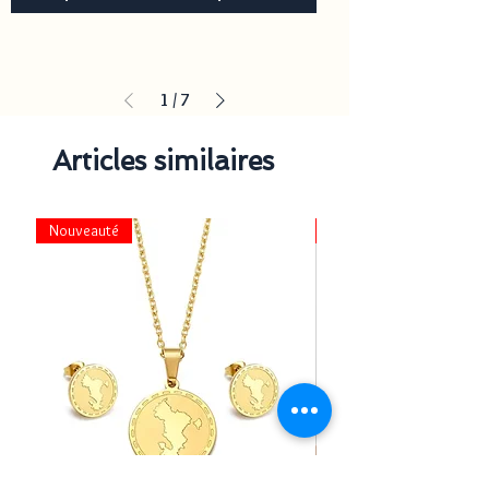
1
/
7
Articles similaires
Nouveauté
Nouveauté