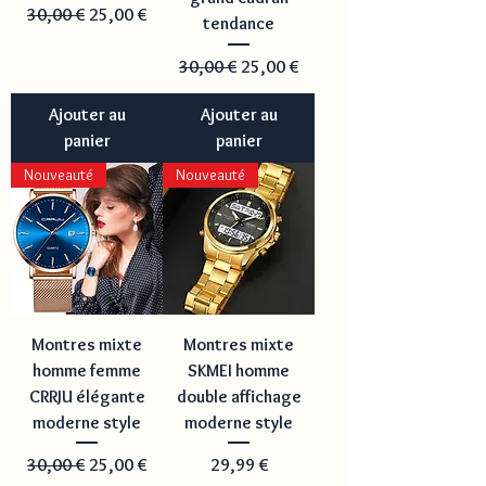
Prix original
Prix promotionnel
30,00 €
25,00 €
tendance
Prix original
Prix promotionnel
30,00 €
25,00 €
Ajouter au
Ajouter au
panier
panier
Nouveauté
Nouveauté
Montres mixte
Montres mixte
homme femme
SKMEI homme
CRRJU élégante
double affichage
moderne style
moderne style
Prix original
Prix promotionnel
Prix
30,00 €
25,00 €
29,99 €