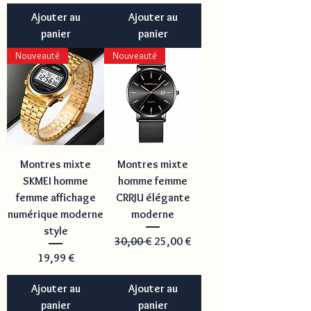
Ajouter au
Ajouter au
panier
panier
Nouveauté
Nouveauté
Montres mixte
Montres mixte
SKMEI homme
homme femme
femme affichage
CRRJU élégante
numérique moderne
moderne
style
Prix original
Prix promotionnel
30,00 €
25,00 €
Prix
19,99 €
Ajouter au
Ajouter au
panier
panier