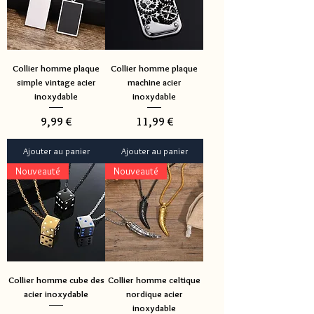
Collier homme plaque
Collier homme plaque
simple vintage acier
machine acier
inoxydable
inoxydable
Prix
Prix
9,99 €
11,99 €
Ajouter au panier
Ajouter au panier
Nouveauté
Nouveauté
Collier homme cube des
Collier homme celtique
acier inoxydable
nordique acier
inoxydable