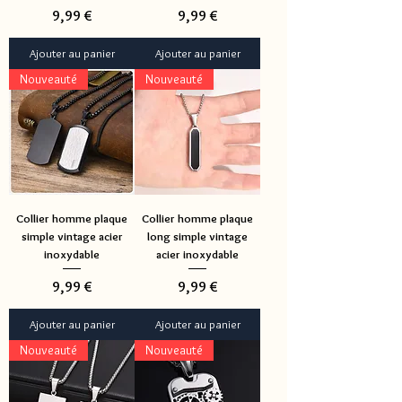
Prix
Prix
9,99 €
9,99 €
Ajouter au panier
Ajouter au panier
Nouveauté
Nouveauté
Collier homme plaque
Collier homme plaque
simple vintage acier
long simple vintage
inoxydable
acier inoxydable
Prix
Prix
9,99 €
9,99 €
Ajouter au panier
Ajouter au panier
Nouveauté
Nouveauté