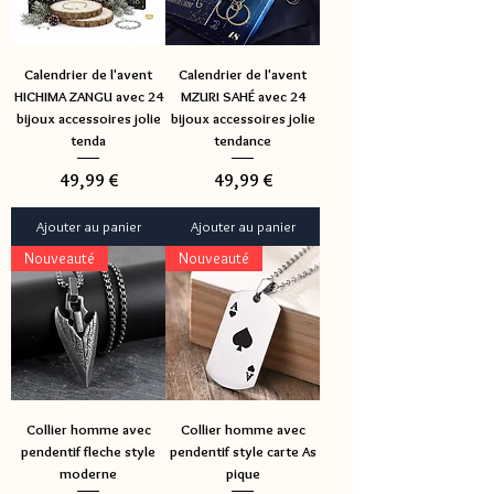
Calendrier de l'avent
Calendrier de l'avent
HICHIMA ZANGU avec 24
MZURI SAHÉ avec 24
bijoux accessoires jolie
bijoux accessoires jolie
tenda
tendance
Prix
Prix
49,99 €
49,99 €
Ajouter au panier
Ajouter au panier
Nouveauté
Nouveauté
Collier homme avec
Collier homme avec
pendentif fleche style
pendentif style carte As
moderne
pique