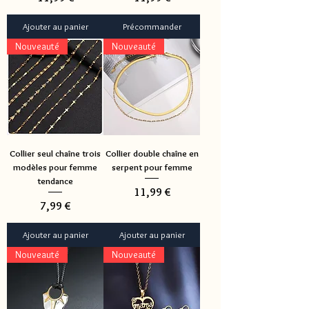
Ajouter au panier
Précommander
Nouveauté
Nouveauté
Collier seul chaîne trois
Collier double chaîne en
modèles pour femme
serpent pour femme
tendance
Prix
11,99 €
Prix
7,99 €
Ajouter au panier
Ajouter au panier
Nouveauté
Nouveauté