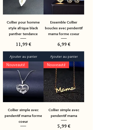
Collier pour homme
Ensemble Collier
style afrique black
boucles avec pendentif
panther tendance
mama forme coeur
Prix
Prix
11,99 €
6,99 €
Ajouter au panier
Ajouter au panier
Nouveauté
Nouveauté
Collier simple avec
Collier simple avec
pendentif mama forme
pendentif mama
coeur
Prix
5,99 €