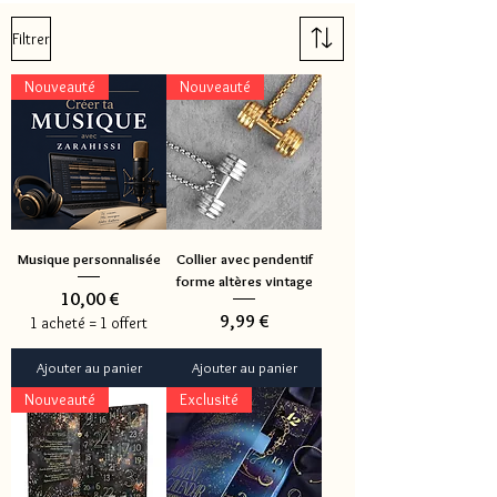
Filtrer
Nouveauté
Nouveauté
Musique personnalisée
Collier avec pendentif
forme altères vintage
Prix
10,00 €
Prix
9,99 €
1 acheté = 1 offert
Ajouter au panier
Ajouter au panier
Nouveauté
Exclusité