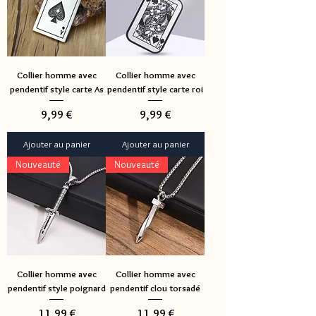
Collier homme avec
Collier homme avec
pendentif style carte As
pendentif style carte roi
Prix
Prix
9,99 €
9,99 €
Ajouter au panier
Ajouter au panier
Nouveauté
Nouveauté
Collier homme avec
Collier homme avec
pendentif style poignard
pendentif clou torsadé
Prix
Prix
11,99 €
11,99 €