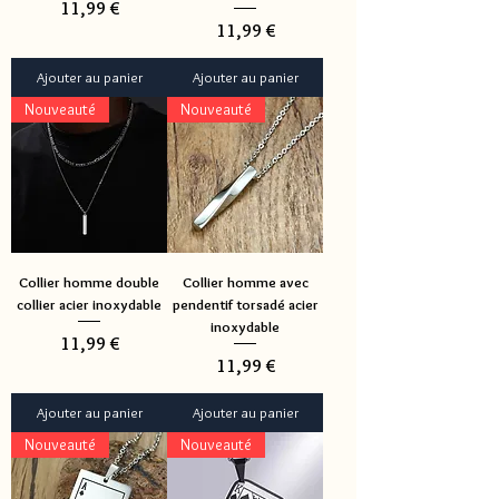
Prix
11,99 €
Prix
11,99 €
Ajouter au panier
Ajouter au panier
Nouveauté
Nouveauté
Collier homme double
Collier homme avec
collier acier inoxydable
pendentif torsadé acier
inoxydable
Prix
11,99 €
Prix
11,99 €
Ajouter au panier
Ajouter au panier
Nouveauté
Nouveauté