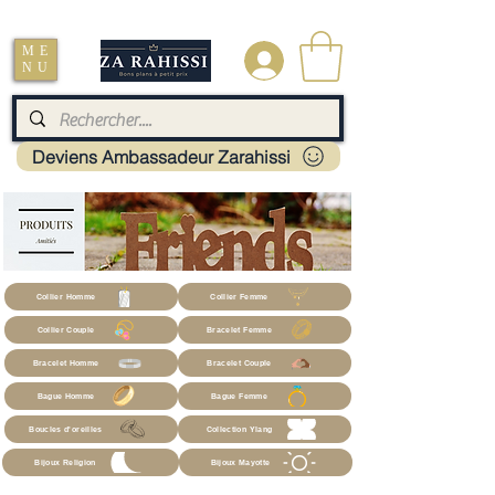
Livraison : Mayotte - France - La réunion - Guadeloupe - Martinique
ME
.
NU
Deviens Ambassadeur Zarahissi
Collier Homme
Collier Femme
Collier Couple
Bracelet Femme
Bracelet Homme
Bracelet Couple
Bague Homme
Bague Femme
Boucles d'oreilles
Collection Ylang
Bijoux Religion
Bijoux Mayotte