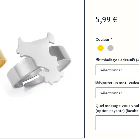
Prix
5,99 €
Couleur
*
🎁Emballage Cadeau🎁 (
Sélectionner
💌Ajouter un mot - cadea
Sélectionner
Quel message vous voul
(option payante) (facultat