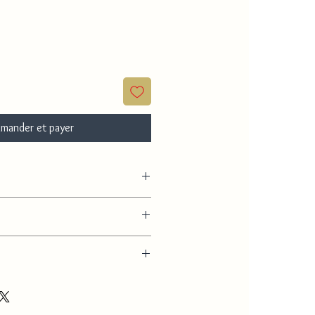
mander et payer
endentif
2 à 3 jours environ