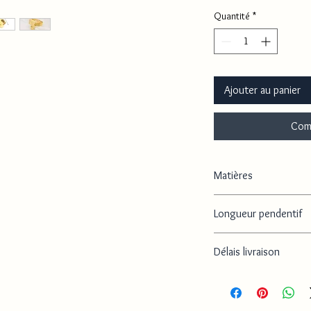
Quantité
*
Ajouter au panier
Com
Matières
Plaqué or, Acier
Longueur pendentif
2.8 cm la longueur du p
Délais livraison
Délai de traitement