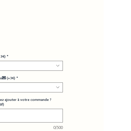
+3€)
*
u💌 (+3€)
*
ez ajouter à votre commande ?
if)
0/500