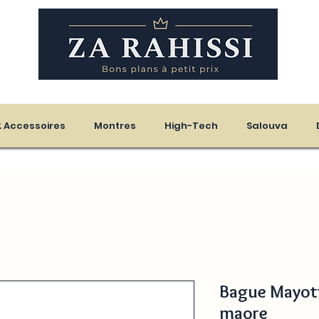
eloupe - Martinique
 & Accessoires
Montres
High-Tech
Salouva
Bague Mayott
maore