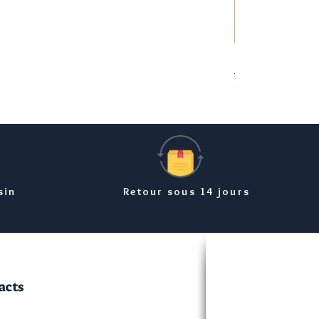
Bracelet carte Ma
Prix
8,99 €
sin
Retour sous 14 jours
acts