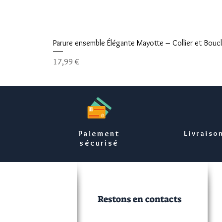
Parure ensemble Élégante Mayotte – Collier et Boucle
Prix
17,99 €
Paiement
Livraiso
sécurisé
Restons en contacts