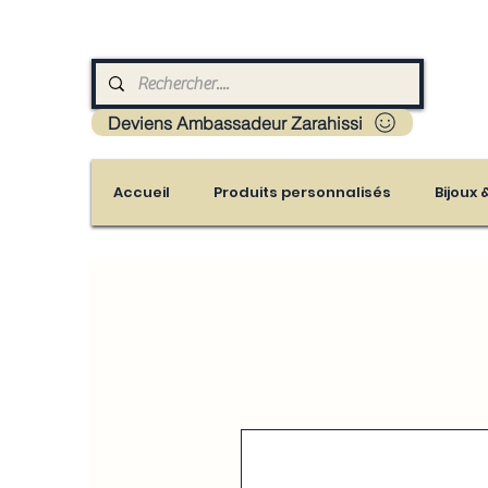
Livraison : Mayotte - France - La réunion - Guad
Deviens Ambassadeur Zarahissi
Accueil
Produits personnalisés
Bijoux