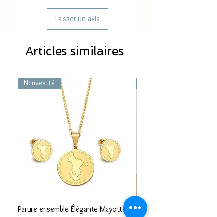
Laisser un avis
Articles similaires
Nouveauté
Nouveauté
Parure ensemble Élégante Mayotte –
Bracelet carte Mayotte– L