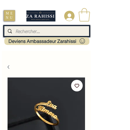
Livraison : Mayotte - France - La réunion - Guadeloupe - Martinique
ME
.
NU
Deviens Ambassadeur Zarahissi