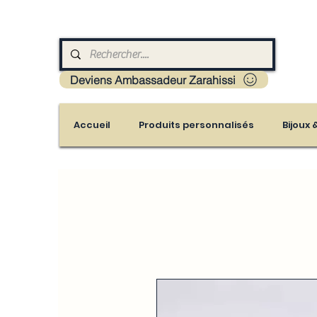
Livraison : Mayotte - France - La réunion - Guad
Deviens Ambassadeur Zarahissi
Accueil
Produits personnalisés
Bijoux