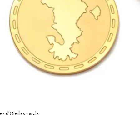
Aperçu rapide
s d’Oreilles cercle