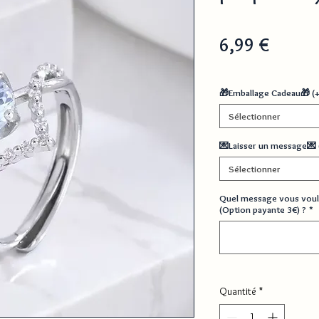
Prix
6,99 €
🎁Emballage Cadeau🎁 (
Sélectionner
💌Laisser un message💌 
Sélectionner
Quel message vous voul
(Option payante 3€) ?
*
Quantité
*