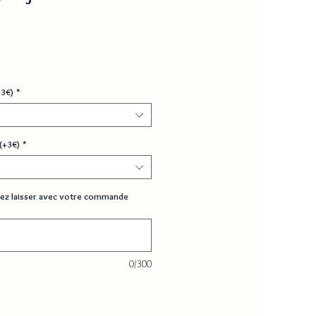
+3€)
*
(+3€)
*
ez laisser avec votre commande
0/300