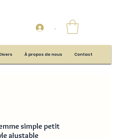
.
Divers
À propos de nous
Contact
emme simple petit
yle ajustable