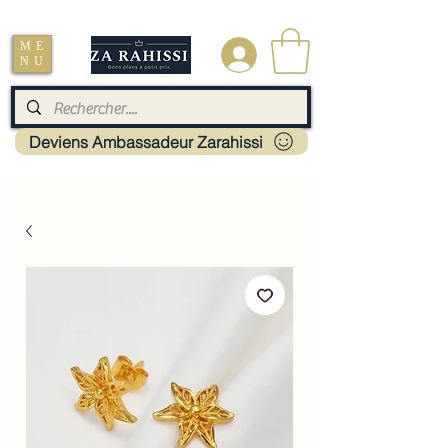
Livraison : Mayotte - France - La réunion - Guadeloupe - Martinique
ME
.
NU
Deviens Ambassadeur Zarahissi