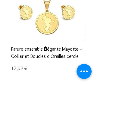
Parure ensemble Élégante Mayotte –
Bracelet carte Mayotte– L
Collier et Boucles d’Oreilles cercle
Mayotte Toujours avec V
Prix
Prix
17,99 €
8,99 €
Restons en contacts