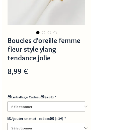
Boucles d'oreille femme
fleur style ylang
tendance jolie
Prix
8,99 €
🎁Emballage Cadeau🎁 (+3€)
*
💌Ajouter un mot - cadeau💌 (+3€)
*