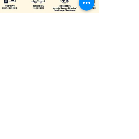
Restons en contacts
👉🏾Aider Mayotte 🇾🇹
Informations
Conditions générales de vente
Mentions légales
Foire aux Questions
Délais et modes de livraison
Moyens de paiement acceptés
Suivi commande
Programme de parrainage