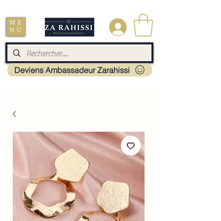
Livraison : Mayotte - France - La réunion - Guadeloupe - Martinique
ME
.
NU
Deviens Ambassadeur Zarahissi