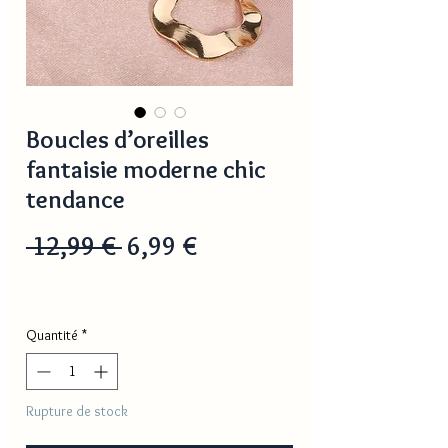
Boucles d’oreilles
fantaisie moderne chic
tendance
Prix
Prix
 12,99 € 
6,99 €
original
promotionnel
Quantité
*
Rupture de stock