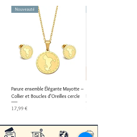
Nouveauté
Nouveauté
Parure ensemble Élégante Mayotte –
Bracelet carte Mayotte– L
Collier et Boucles d’Oreilles cercle
Mayotte Toujours avec V
Prix
Prix
17,99 €
8,99 €