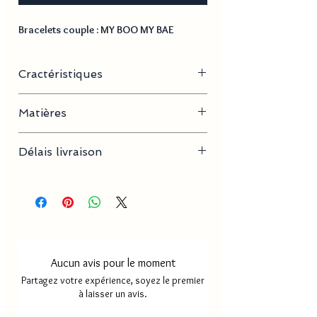
Bracelets couple : MY BOO MY BAE
Cractéristiques
- Longueur :
Matières
Her king : 22 cm
His queen : 19,5 cm
Acier inoxydable
- Poids :
Délais livraison
Her king : 12 g
His queen : 10 g
Délai de traitement
2 à 3 jours
- Couleur : Noir et rose
environ
Délai livraison
2 à 12 jours
MAYOTTE
environ
Aucun avis pour le moment
Délai livraison
5 à 15 jours
Partagez votre expérience, soyez le premier
FRANCE
environ
à laisser un avis.