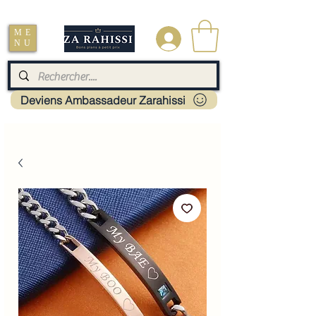
Livraison : Mayotte - France - La réunion - Guadeloupe - Martinique
ME
.
NU
Deviens Ambassadeur Zarahissi