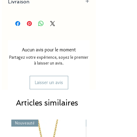
Livraison
- Dimension pendentif : 2-5 mm x 3-10 mm
Délai de production
18 à 35
jours
Délai de livraison France
2 à 4
métropole
jours
Aucun avis pour le moment
Délai de livraison Mayotte/
5 à 8
Partagez votre expérience, soyez le premier
Réunion
jours
à laisser un avis.
Laisser un avis
Articles similaires
Nouveauté
Nouveauté