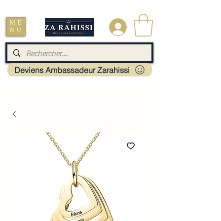
Livraison : Mayotte - France - La réunion - Guadeloupe - Martinique
ME
.
NU
Deviens Ambassadeur Zarahissi