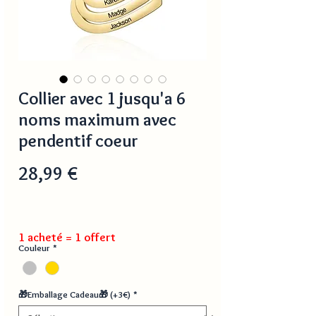
Collier avec 1 jusqu'a 6
noms maximum avec
pendentif coeur
Prix
28,99 €
1 acheté = 1 offert
Couleur
*
🎁Emballage Cadeau🎁 (+3€)
*