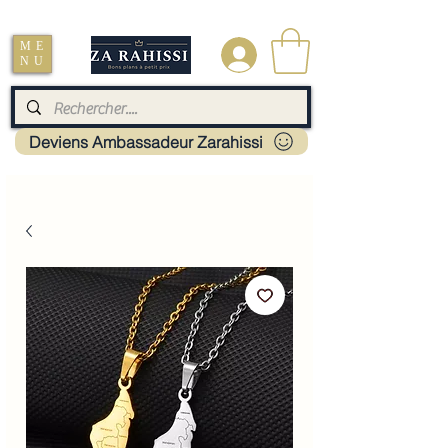
Livraison : Mayotte - France - La réunion - Guadeloupe - Martinique
ME
.
NU
Deviens Ambassadeur Zarahissi