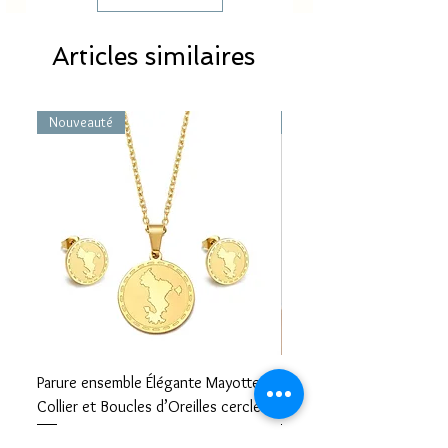
Articles similaires
Nouveauté
Nouveauté
Parure ensemble Élégante Mayotte –
Bracelet carte Mayotte– L
Collier et Boucles d’Oreilles cercle
Mayotte Toujours avec V
Prix
Prix
17,99 €
8,99 €